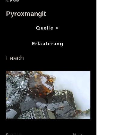
< Back
Pyroxmangit
Quelle >
Erläuterung
Laach